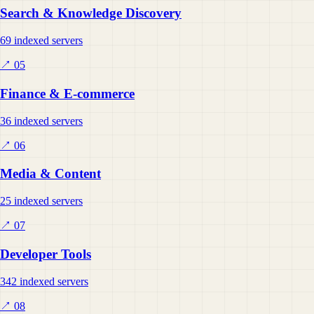
Search & Knowledge Discovery
69 indexed servers
↗
05
Finance & E-commerce
36 indexed servers
↗
06
Media & Content
25 indexed servers
↗
07
Developer Tools
342 indexed servers
↗
08