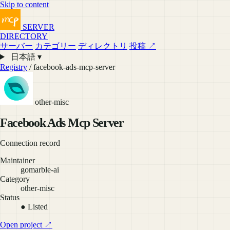
Skip to content
SERVER
DIRECTORY
サーバー
カテゴリー
ディレクトリ
投稿 ↗
日本語 ▾
Registry
/ facebook-ads-mcp-server
other-misc
Facebook Ads Mcp Server
Connection record
Maintainer
gomarble-ai
Category
other-misc
Status
● Listed
Open project ↗